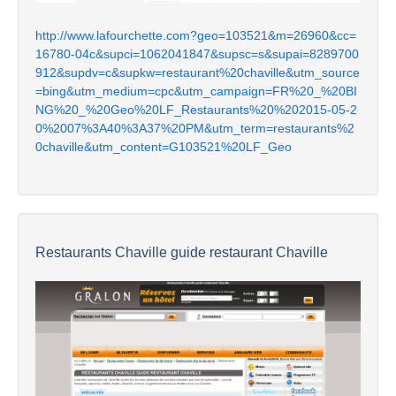
http://www.lafourchette.com?geo=103521&m=26960&cc=
16780-04c&supci=1062041847&supsc=s&supai=8289700
912&supdv=c&supkw=restaurant%20chaville&utm_source
=bing&utm_medium=cpc&utm_campaign=FR%20_%20BI
NG%20_%20Geo%20LF_Restaurants%20%202015-05-2
0%2007%3A40%3A37%20PM&utm_term=restaurants%2
0chaville&utm_content=G103521%20LF_Geo
Restaurants Chaville guide restaurant Chaville