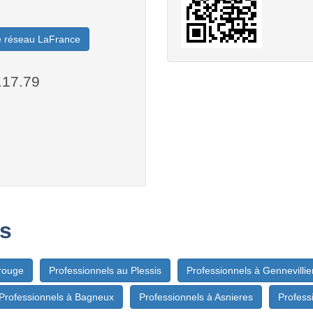
le réseau LaFrance
.17.79
s
rouge
Professionnels au Plessis
Professionnels à Gennevillie
Professionnels à Bagneux
Professionnels à Asnieres
Profess