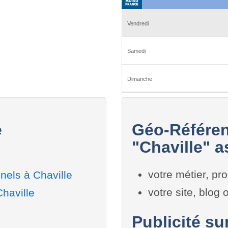
e
Géo-Référen
"Chaville" a
votre métier, pro
nels à Chaville
votre site, blog
haville
Publicité su