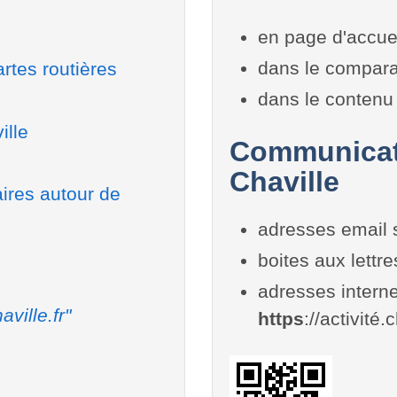
en page d'accue
dans le compara
rtes routières
dans le contenu 
ille
Communicati
Chaville
aires autour de
adresses email 
boites aux lettr
adresses interne
aville.fr"
https
://activité.c